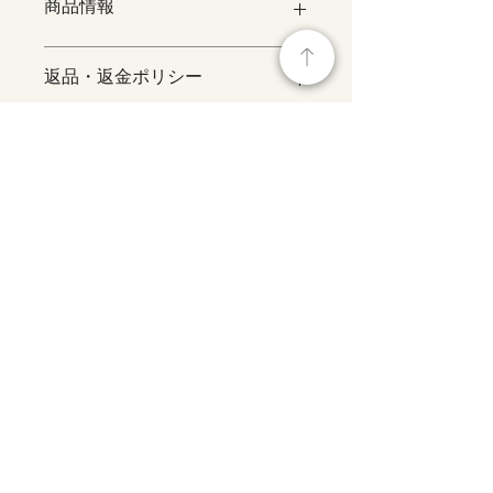
商品情報
商品の詳細を入力してください。サイ
返品・返金ポリシー
ズ、素材、取扱説明に加え、商品の特
徴やおすすめのポイントなどを説明し
ましょう。
返品・返金ポリシーを入力してくださ
商品の配送について
い。顧客が商品に満足しなかった場合
や、不備があった場合に行う手続きの
手順などを説明しましょう。内容を明
配送地域、料金、所要時間、梱包な
確にすることで顧客からの信頼を獲得
ど、商品の配送に関する情報を入力し
し、安心して商品を購入していただけ
てください。配送情報を明確にするこ
ます。
とで顧客からの信頼を獲得し、安心し
て商品を購入していただけます。
© 2026 OAT LABO LLC.