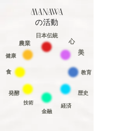
​の活動
​日本伝統
心
農業
美
健康
食
教育
発酵
歴史
技術
経済
金融