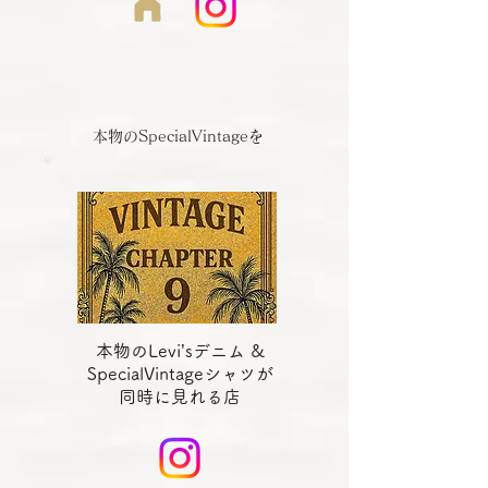
本物のSpecialVintageを
本物のLevi’sデニム &
SpecialVintageシャツが
同時に見れる店